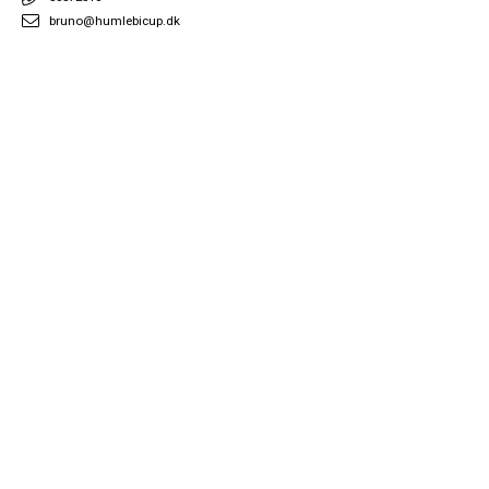
bruno@humlebicup.dk