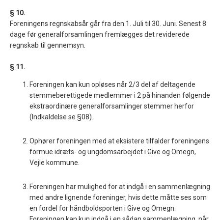
§ 10.
Foreningens regnskabsår går fra den 1. Juli til 30. Juni. Senest 8
dage før generalforsamlingen fremlægges det reviderede
regnskab til gennemsyn.
§ 11.
Foreningen kan kun opløses når 2/3 del af deltagende
stemmeberettigede medlemmer i 2 på hinanden følgende
ekstraordinære generalforsamlinger stemmer herfor
(Indkaldelse se §08).
Ophører foreningen med at eksistere tilfalder foreningens
formue idræts- og ungdomsarbejdet i Give og Omegn,
Vejle kommune.
Foreningen har mulighed for at indgå i en sammenlægning
med andre lignende foreninger, hvis dette måtte ses som
en fordel for håndboldsporten i Give og Omegn.
Foreningen kan kun indgå i en sådan sammenlægning, når