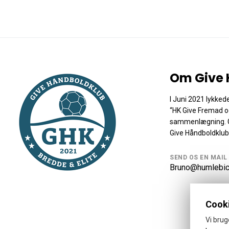
Om Give 
I Juni 2021 lykked
“HK Give Fremad o
sammenlægning. Gi
Give Håndboldklub
SEND OS EN MAIL
Bruno@humlebic
Cooki
Vi brug