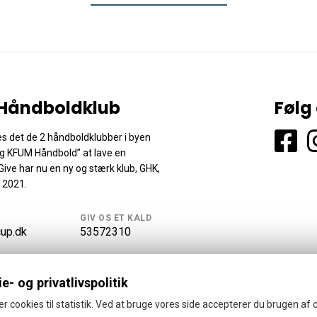
Håndboldklub
Følg
es det de 2 håndboldklubber i byen
g KFUM Håndbold” at lave en
ve har nu en ny og stærk klub, GHK,
 2021.
GIV OS ET KALD
up.dk
53572310
e- og privatlivspolitik
er cookies til statistik. Ved at bruge vores side accepterer du brugen af 