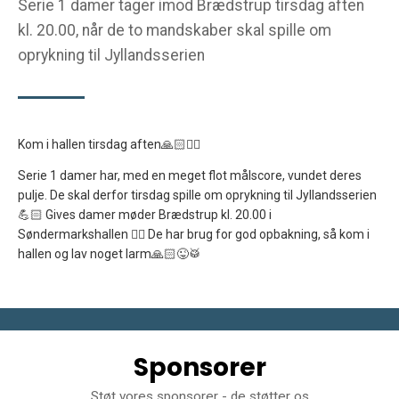
Serie 1 damer tager imod Brædstrup tirsdag aften
kl. 20.00, når de to mandskaber skal spille om
oprykning til Jyllandsserien
Kom i hallen tirsdag aften🙏🏻🤾‍♀️
Serie 1 damer har, med en meget flot målscore, vundet deres
pulje. De skal derfor tirsdag spille om oprykning til Jyllandsserien
💪🏻 Gives damer møder Brædstrup kl. 20.00 i
Søndermarkshallen 🤾‍♀️ De har brug for god opbakning, så kom i
hallen og lav noget larm🙏🏻😜🥁
Sponsorer
Støt vores sponsorer - de støtter os