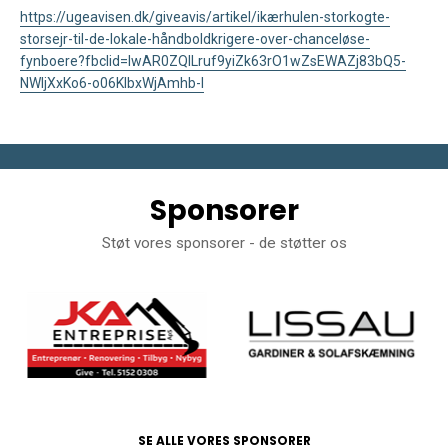
https://ugeavisen.dk/giveavis/artikel/ikærhulen-storkogte-
storsejr-til-de-lokale-håndboldkrigere-over-chanceløse-
fynboere?fbclid=IwAR0ZQlLruf9yiZk63rO1wZsEWAZj83bQ5-
NWljXxKo6-o06KIbxWjAmhb-I
Sponsorer
Støt vores sponsorer - de støtter os
SE ALLE VORES SPONSORER