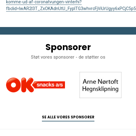
komme-ud-af-coronatvungen-vinterhi?
fbclid=IwAR2l3T_ZxOKAdnUtU_FypITG3whvrcFjViUrUgyy6xPCjC5
Sponsorer
Støt vores sponsorer - de støtter os
SE ALLE VORES SPONSORER