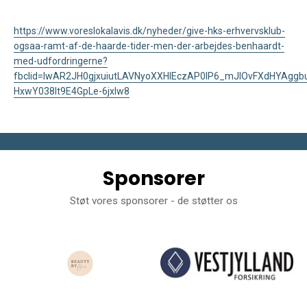
https://www.voreslokalavis.dk/nyheder/give-hks-erhvervsklub-
ogsaa-ramt-af-de-haarde-tider-men-der-arbejdes-benhaardt-
med-udfordringerne?
fbclid=IwAR2JH0gjxuiutLAVNyoXXHlEczAP0IP6_mJlOvFXdHYAg
HxwY038It9E4GpLe-6jxIw8
Sponsorer
Støt vores sponsorer - de støtter os