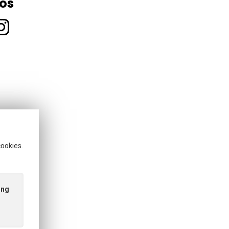
 os
cookies.
5
ing