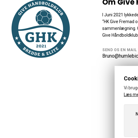
Om Give 
I Juni 2021 lykked
“HK Give Fremad o
sammenlægning. Gi
Give Håndboldklub
SEND OS EN MAIL
Bruno@humlebic
Cooki
Vi brug
Læs m
©