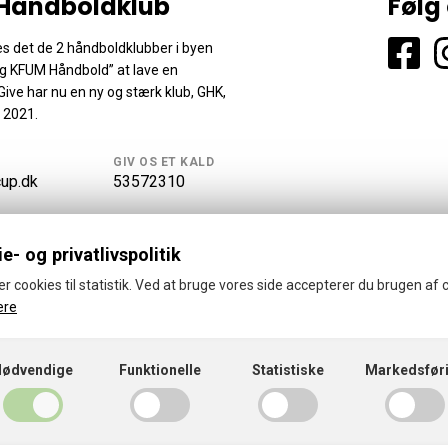
Håndboldklub
Følg
es det de 2 håndboldklubber i byen
g KFUM Håndbold” at lave en
ve har nu en ny og stærk klub, GHK,
 2021.
GIV OS ET KALD
up.dk
53572310
e- og privatlivspolitik
er cookies til statistik. Ved at bruge vores side accepterer du brugen af 
ere
 2026 · Give Håndboldklub
Cookies- og privatlivspolitik
CVR: 3463139
Nødvendige
Funktionelle
Statistiske
Markedsfør